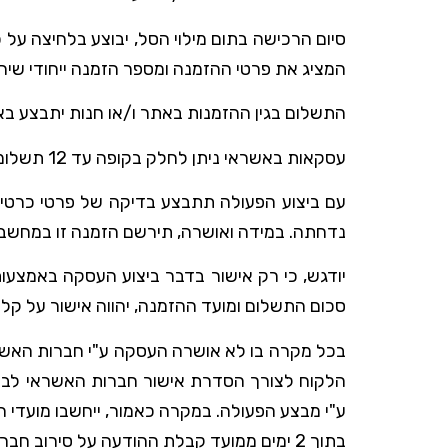
סיום הרכישה בתום מילוי הסל, יבוצע בלחיצה על
המציג את פרטי ההזמנה ומספר הזמנה ייחודי שי
התשלום בגין ההזמנות באתר ו/או חנות יתבצע בא
עסקאות באשראי ניתן לחלק בקופה עד 12 תשלומים והחל מהתשלום השלישי התשלומים יעשו בקרדיט, בהתאם להסכם הלקוח עם חברת האשראי שלו.
עם ביצוע הפעולה תתבצע בדיקה של פרטי כרטיס
נדחתה. במידה ואושרה, תירשם הזמנה זו במחשבי 
יודגש, כי רק אישור בדבר ביצוע העסקה באמצעו
סכום התשלום ומועד ההזמנה, יהווה אישור על ק
בכל מקרה בו לא אושרה העסקה ע"י חברות האשר
הלקוח לצורך הסדרת אישור חברות האשראי לביצ
ע"י מבצע הפעולה. במקרה כאמור, ייחשבו מועד
בתוך 2 ימים ממועד קבלת ההודעה על סירוב חברות האשראי למתן אישור לביצוע העסקה, תהיה בעלת האתר זכאית לבטל את ההזמנה.