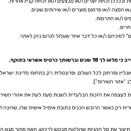
בכללן זכויות יוצרים ו/או מבצעים ו/או זכויות קניין אחרות.
 הפצה ו/או פרסום מוצרים ו/או שירותים שונים.
ם ו/או התרמות.
רים.
 למיניהם ו/או כל דבר אחר שעלול לגרום נזק לאתר.
ותך כרטיס אשראי בתוקף
.
נליין ומרחוק לכל העולם, ופרונטלית רק בתחומי מדינת ישראל
 “אזור השירות”).
רת לעצמה את הזכות הבלעדית לשנות מעת לעת את אזורי השיר
 רק כאשר הרוכש הכניס כתובת אימייל אישית שלו, שהינה תקי
תיצור את סל הקניות שהלקוח מבקש לרכוש, וזאת מתוך מגוון ה