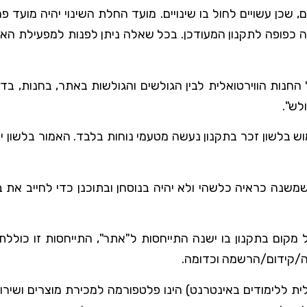
כן עשויים לחול בו שינויים. מועד החלת השינוי יהיה מועד פ
כפופה לתקנון המעודכן. בכל שאלה ניתן לפנות למפעילת הא
חנות הווירטואלית לבין הגולשים והגולשות באתר, בחנות, בדפ
לש".
וש בלשון זכר בתקנון נעשה מטעמי נוחות בלבד. האמור בלשון יח
תשמשנה כראיה כלשהי ולא יהיה בנוסחן ובתוכנן כדי לחייב א
ל מקום בתקנון בו ישנה התייחסות ל"אתר", התייחסות זו כולל
רה/קידום/הרשמה וכדומה.
ת ללימודים באינטרנט) הינו פלטפורמה למכירת מוצרים ושירות