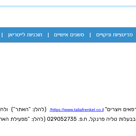
מדיטציות וניקויים
סשנים אישיים
תוכניות לייטריאן
ים ויוצרים"
(להלן: “האתר”) ולחנ
https://www.taliafrenkel.co.il/