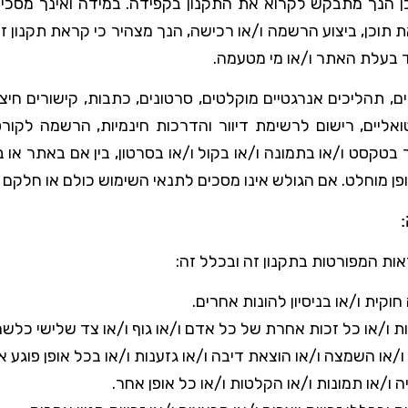
כן הנך מתבקש לקרוא את התקנון בקפידה. במידה ואינך מסכי
וכן, ביצוע הרשמה ו/או רכישה, הנך מצהיר כי קראת תקנון זה 
 בעלת האתר ו/או מי מטעמה.
 תהליכים אנרגטיים מוקלטים, סרטונים, כתבות, קישורים חיצו
רטואליים, רישום לרשימת דיוור והדרכות חינמיות, הרשמה לקו
ר בטקסט ו/או בתמונה ו/או בקול ו/או בסרטון, בין אם באתר או
ופן מוחלט. אם הגולש אינו מסכים לתנאי השימוש כולם או חלק
 המפורטות בתקנון זה ובכלל זה:
ת ו/או בניסיון להונות אחרים.
/או כל זכות אחרת של כל אדם ו/או גוף ו/או צד שלישי כלשהו
 השמצה ו/או הוצאת דיבה ו/או גזענות ו/או בכל אופן פוגע א
/או תמונות ו/או הקלטות ו/או כל אופן אחר.