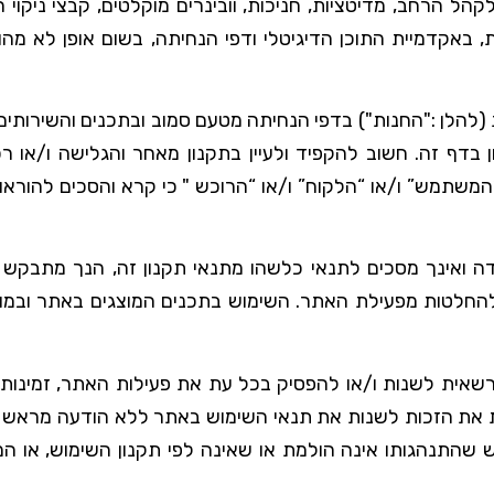
ל הרחב, מדיטציות, חניכות, וובינרים מוקלטים, קבצי ניקוי ח
 באקדמיית התוכן הדיגיטלי ודפי הנחיתה, בשום אופן לא מהו
להלן :"החנות") בדפי הנחיתה מטעם סמוב ובתכנים והשירותים
 בדף זה. חשוב להקפיד ולעיין בתקנון מאחר והגלישה ו/או
משתמש” ו/או “הלקוח” ו/או “הרוכש " כי קרא והסכים להוראות 
ה ואינך מסכים לתנאי כלשהו מתנאי תקנון זה, הנך מתבקש
החלטות מפעילת האתר. השימוש בתכנים המוצגים באתר ובמו
ית לשנות ו/או להפסיק בכל עת את פעילות האתר, זמינות 
את הזכות לשנות את תנאי השימוש באתר ללא הודעה מראש ו
תנהגותו אינה הולמת או שאינה לפי תקנון השימוש, או המנ