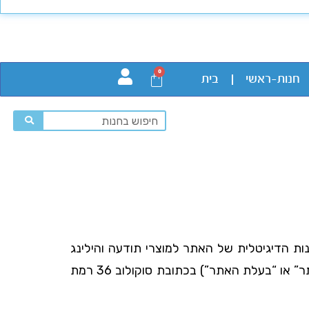
0
חנות-ראשי
בית
ות הדיגיטלית של האתר למוצרי תודעה והילינג
(להלן: "החנות"), אשר בבעלות טליה פרנקל, ח.פ. 029052735 (להלן: “מפעילת האתר” או “בעלת האתר”) בכתובת סוקולוב 36 רמת