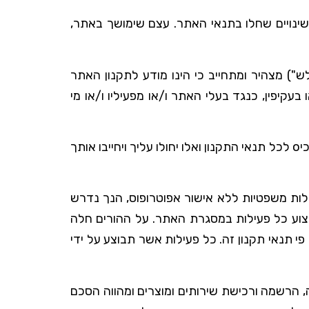
נויים שחלו בתנאי האתר. עצם שימושך באתר,
") מצהיר ומתחייב כי הינו מודע לתקנון האתר
בעקיפין, כנגד בעלי האתר ו/או מפעיליו ו/או מי
במידה והנך גולש באתר ו/או נרשo לאתר ו/או משתמש באופן כלשהו בשרות הניתן באתר, הנך מאשר כי הנך מסכיo לכל תנאי התקנון ואלו יחולו עליך ויחייבו אותך
ידה והנך קטין (מתחת לגיל 18) או אינך זכאי לבצע פעולות משפטיות ללא אישור אפוטרופוס, הנך נדרש
יצוע כל פעילות במסגרת האתר. על ההורים חלה
י תנאי תקנון זה. כל פעילות אשר תבוצע על ידי
, הרשמה ורכישת שירותים ומוצרים ומהווה הסכם