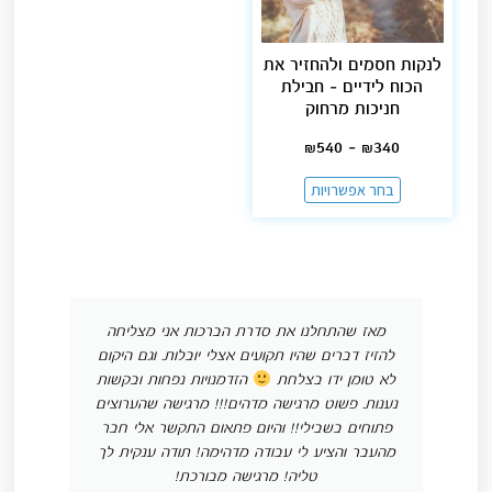
לנקות חסמים ולהחזיר את
הכוח לידיים – חבילת
חניכות מרחוק
₪
540
–
₪
340
בחר אפשרויות
מאז שהתחלנו את סדרת הברכות אני מצליחה
להזיז דברים שהיו תקועים אצלי יובלות. וגם היקום
לא טומן ידו בצלחת
הזדמנויות נפחות ובקשות
נענות. פשוט מרגישה מדהים!!! מרגישה שהערוצים
פתוחים בשבילי!! והיום פתאום התקשר אלי חבר
מהעבר והציע לי עבודה מדהימה! תודה ענקית לך
טליה! מרגישה מבורכת!