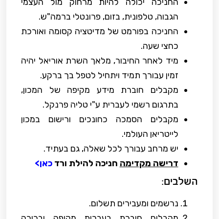
החניכה יכולה להיות מרחוק מול העצמי
הגבוה, טלפונית, בזום, פרונטלי ברמה"ש.
החניכה בפורמט של מדיטציה קסומה ואורכת
כחצי שעה.
מיד לאחר החיבור, מלאך השרת אוריאל יהיה
זמין עבורך תמיד ויתחיל לטפל בך ברקע.
מקבלים חוברת מידע מקיפה של המכון,
בתרגום רשמי לעברית ע"י טליה פרנקל.
מקבלים הסמכה כחונכים ורישום במכון
לייטריאן העולמי.
יש מרחב עבורך לכל שאלה, גם בעתיד.
דרישה מקדימה
חניכה להילת ורד
כאן>
השלבים:
נרשמים ומעבירים תשלום.
מקבלים חוברת בעברית מקיפה וברורה