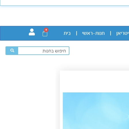
0
יטריאן
חנות-ראשי
בית