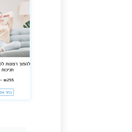
להפוך רצונות למ
חניכות 
–
₪
255
בחר אפש