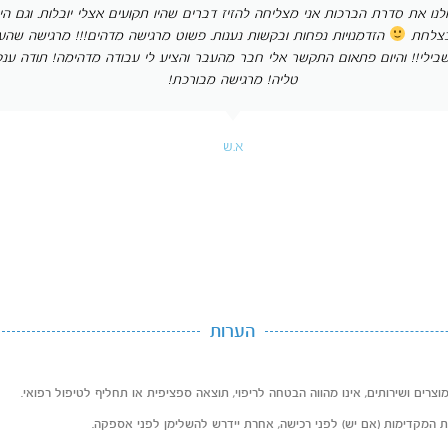
ו את סדרת הברכות אני מצליחה להזיז דברים שהיו תקועים אצלי יובלות. וגם הי
 בצלחת
הזדמנויות נפחות ובקשות נענות. פשוט מרגישה מדהים!!! מרגישה שהע
בילי!! והיום פתאום התקשר אלי חבר מהעבר והציע לי עבודה מדהימה! תודה ענק
טליה! מרגישה מבורכת!
א.ש
הערות
וצרים ושירותים, אינו מהווה הבטחה לריפוי, תוצאה ספציפית או תחליף לטיפול רפואי.
ת המקדימות (אם יש) לפני רכישה, אחרת יידרש להשלימן לפני אספקה.