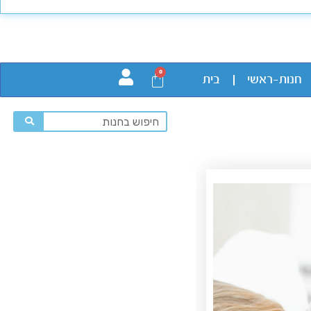
0
חנות-ראשי
בית