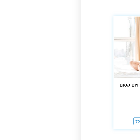
ויום קסום
סל