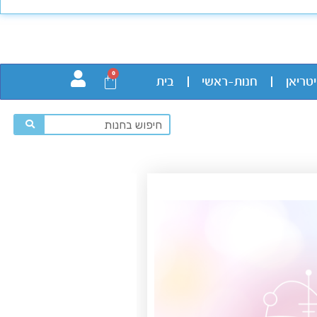
0
יטריאן
חנות-ראשי
בית