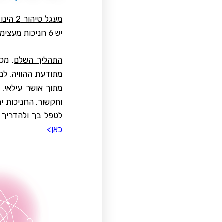
מעגל טיהור 2 הינו השלב ה-2
יש 6 חניכות מעצימות ביותר. כל חניכה מהווה אירוע הפעלה אנרגטי ותורמת בדרכה הייחודית.
התהליך השלם
, מס
מתודעת ההוויה, למ
מתוך אושר עילאי, 
ותקשור. החניכות י
לטפל בך ולהדריך 
כאן>